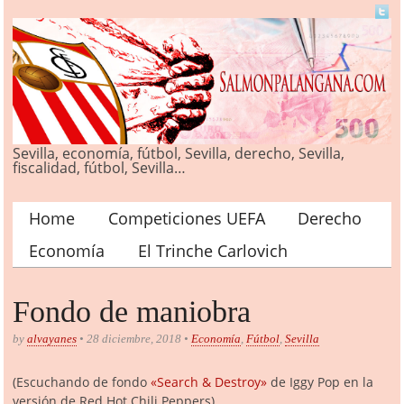
Sevilla, economía, fútbol, Sevilla, derecho, Sevilla,
fiscalidad, fútbol, Sevilla…
Home
Competiciones UEFA
Derecho
Main menu
Economía
El Trinche Carlovich
Fondo de maniobra
by
alvayanes
• 28 diciembre, 2018 •
Economía
,
Fútbol
,
Sevilla
(Escuchando de fondo
«Search & Destroy»
de Iggy Pop en la
versión de Red Hot Chili Peppers)