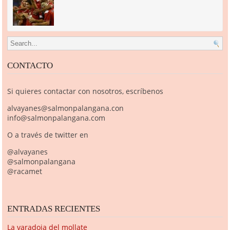
Search for:
CONTACTO
Si quieres contactar con nosotros, escríbenos
alvayanes@salmonpalangana.con
info@salmonpalangana.com
O a través de twitter en
@alvayanes
@salmonpalangana
@racamet
ENTRADAS RECIENTES
La varadoja del mollate