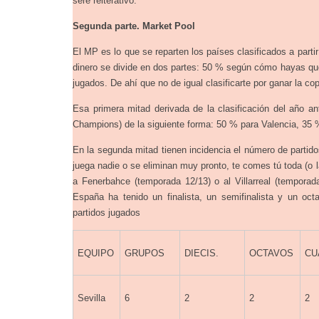
seré reiterativo.
Segunda parte. Market Pool
El MP es lo que se reparten los países clasificados a part
dinero se divide en dos partes: 50 % según cómo hayas qued
jugados. De ahí que no de igual clasificarte por ganar la co
Esa primera mitad derivada de la clasificación del año ant
Champions) de la siguiente forma: 50 % para Valencia, 35 %
En la segunda mitad tienen incidencia el número de partido
juega nadie o se eliminan muy pronto, te comes tú toda (o l
a Fenerbahce (temporada 12/13) o al Villarreal (tempora
España ha tenido un finalista, un semifinalista y un octa
partidos jugados
EQUIPO
GRUPOS
DIECIS.
OCTAVOS
CU
Sevilla
6
2
2
2