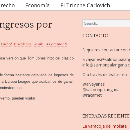
recho
Economía
El Trinche Carlovich
ingresos por
Search for:
CONTACTO
,
Fútbol
,
Miscelánea
,
Sevilla
•
4 Comments
Si quieres contactar con
osa versión que Tom Jones hizo del clásico
alvayanes@salmonpalan
info@salmonpalangana.
O a través de twitter en
de forma bastante detallada los ingresos de
en la Europa League que acabamos de ganar,
@alvayanes
rainstorming.
@salmonpalangana
@racamet
vento, pueden visitar
ENTRADAS RECIENTE
La varadoja del mollate