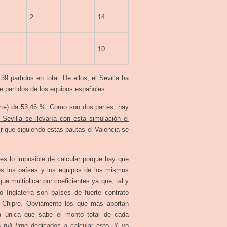
2
14
10
 partidos en total. De ellos, el Sevilla ha
e partidos de los equipos españoles.
arte) da 53,46 %. Como son dos partes, hay
l Sevilla se llevaría con esta simulación el
r que siguiendo estas pautas el Valencia se
es lo imposible de calcular porque hay que
dos los países y los equipos de los mismos
e multiplicar por coeficientes ya que, tal y
 Inglaterra son países de fuerte contrato
o Chipre. Obviamente los que más aportan
 única que sabe el monto total de cada
as
full time
dedicados a calcular esto. Y yo