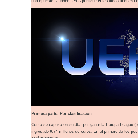
una apuesta. Cuando UEFA publique el resultado final en
Primera parte. Por clasificación
Como se expuso en su día, por ganar la Europa League (pa
ingresado 9,74 millones de euros. En el primero de los pos