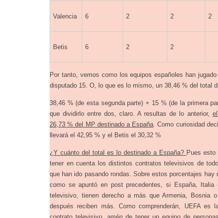
Valencia
6
2
2
2
Betis
6
2
2
Por tanto, vemos como los equipos españoles han jugado 39
disputado 15. O, lo que es lo mismo, un 38,46 % del total d
38,46 % (de esta segunda parte) + 15 % (de la primera p
que dividirlo entre dos, claro. A resultas de lo anterior,
e
26,73 % del MP destinado a España
. Como curiosidad deci
llevará el 42,95 % y el Betis el 30,32 %
¿Y cuánto del total es lo destinado a España?
Pues esto 
tener en cuenta los distintos contratos televisivos de to
que han ido pasando rondas. Sobre estos porcentajes hay qu
como se apuntó en post precedentes, si España, Italia o
televisivo, tienen derecho a más que Armenia, Bosnia 
después reciben más. Como comprenderán, UEFA es la
contrato televisivo, amén de tener un equipo de person