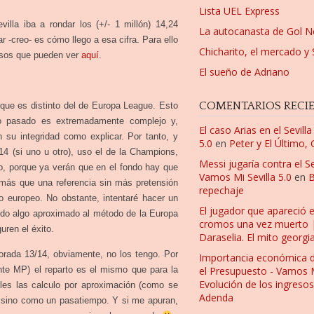
Lista UEL Express
villa iba a rondar los (+/- 1 millón) 14,24
La autocanasta de Gol N
r -creo- es cómo llego a esa cifra. Para ello
Chicharito, el mercado y 
osos que pueden ver
aquí
.
El sueño de Adriano
COMENTARIOS RECI
 que es distinto del de Europa League. Esto
ño pasado es extremadamente complejo y,
El caso Arias en el Sevill
 su integridad como explicar. Por tanto, y
5.0
en
Peter y El Último,
 (si uno u otro), uso el de la Champions,
Messi jugaría contra el Se
o, porque ya verán que en el fondo hay que
Vamos Mi Sevilla 5.0
en
B
 más que una referencia sin más pretensión
repechaje
 europeo. No obstante, intentaré hacer un
El jugador que apareció 
ndo algo aproximado al método de la Europa
cromos una vez muerto | F
uren el éxito.
Daraselia. El mito georgi
orada 13/14, obviamente, no los tengo. Por
Importancia económica 
te MP) el reparto es el mismo que para la
el Presupuesto - Vamos Mi
Evolución de los ingresos
bles las calculo por aproximación (como se
Adenda
o sino como un pasatiempo. Y si me apuran,