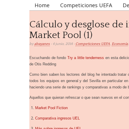
Home
Competiciones UEFA
De
Main menu
Cálculo y desglose de 
Market Pool (1)
by
alvayanes
• 4 junio, 2014 •
Competiciones UEFA
,
Economía
Escuchando de fondo
Try a little tenderness
en esta delici
de Otis Redding
Como bien saben los lectores del blog he intentado tratar 
todos los equipos en general y del Sevilla en particular 
haciendo una serie de rankings y comparativas a modo de b
Aquellos que quieran refrescar o que sean nuevos en el con
Market Pool Fiction
Comparativa ingresos UEL
Más sobre ingresos de UEL