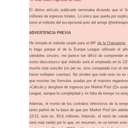
El último artículo publicado terminaba diciendo que el Se
millones de ingresos totales. Lo único que queda por explica
tomo el método del excepcional post del amigo @entrerap
ADVERTENCIA PREVIA
He tomado el método usado para el MP
de la Champions
,
lo hago porque el de la Europa League utilizado el a
siéndoles sincero, me parece tan difícil de comprender en
como desconozco qué método será el empleado en la 13/14
mucho más sencillo (no
per se
, sino comparado con el otr
hacer múltiples cuentas). No olviden que todo esto no es
que mostrar las fórmulas usadas por el máximo organismo
«Cálculo y desglose de ingresos por Market Pool (2)» usa
League, aunque la complejidad y mi falta de tiempo no aseg
Además, el monto de los contratos televisivos de la temp
tanto partiré de la base de que por
Market Pool
(en adelan
12/13, esto es, 83,6 millones. Además, el resto de varia
verá más tarde) por lo que, en resumen, no se tomen est