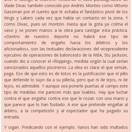
Vlade Divac también conocido por Andrés Montes como Vittorio
Gassman por el cuento que le echaba el fantástico pivot de los
Kings y Lakers cada vez que había un contacto en la zona. Y
como Divac, pues un montón. Hasta que la gota ya colma el
vaso y se ponen manos a la obra para castigar esta práctica.
«Dentro de nuestro deporte no habrá ese tipo de
comportamiento de engaño hacia los árbitros y los
aficionados», son las textuales declaraciones del vicepresidente
ejecutivo de operaciones de baloncesto de la NBA, Stu Jackson,
cuando dio a conocer el «flopping», medida según la cual serían
sancionados aquellos piscineros. La idea es clara: el que simule,
paga. Eso de que esto es de listos es la justificación que el pillo
que defiende lo suyo da a su pillería, pero que ni de lejos, ni de
lejos, es admisible. Y aunque sea ponerle puertas al campo este
tipo de medidas me parecen más que loables. Hay que luchar
contra el que engaña: contra ese que le rozan con una mano y
que parece que lo han fusilado. A ese que pretende engañar al
árbitro, a la competición y al espectador que ha pagado su
entrada.
Y oigan. Predicando con el ejemplo. Varios han sido multados