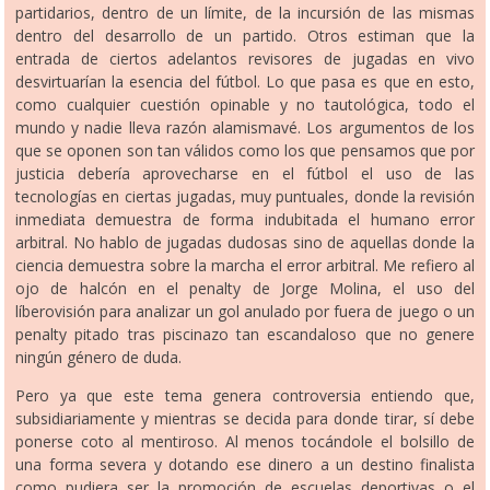
partidarios, dentro de un límite, de la incursión de las mismas
dentro del desarrollo de un partido. Otros estiman que la
entrada de ciertos adelantos revisores de jugadas en vivo
desvirtuarían la esencia del fútbol. Lo que pasa es que en esto,
como cualquier cuestión opinable y no tautológica, todo el
mundo y nadie lleva razón alamismavé. Los argumentos de los
que se oponen son tan válidos como los que pensamos que por
justicia debería aprovecharse en el fútbol el uso de las
tecnologías en ciertas jugadas, muy puntuales, donde la revisión
inmediata demuestra de forma indubitada el humano error
arbitral. No hablo de jugadas dudosas sino de aquellas donde la
ciencia demuestra sobre la marcha el error arbitral. Me refiero al
ojo de halcón en el penalty de Jorge Molina, el uso del
líberovisión para analizar un gol anulado por fuera de juego o un
penalty pitado tras piscinazo tan escandaloso que no genere
ningún género de duda.
Pero ya que este tema genera controversia entiendo que,
subsidiariamente y mientras se decida para donde tirar, sí debe
ponerse coto al mentiroso. Al menos tocándole el bolsillo de
una forma severa y dotando ese dinero a un destino finalista
como pudiera ser la promoción de escuelas deportivas o el