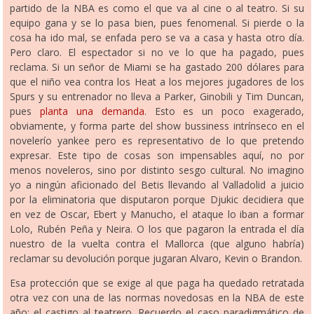
partido de la NBA es como el que va al cine o al teatro. Si su
equipo gana y se lo pasa bien, pues fenomenal. Si pierde o la
cosa ha ido mal, se enfada pero se va a casa y hasta otro día.
Pero claro. El espectador si no ve lo que ha pagado, pues
reclama. Si un señor de Miami se ha gastado 200 dólares para
que el niño vea contra los Heat a los mejores jugadores de los
Spurs y su entrenador no lleva a Parker, Ginobili y Tim Duncan,
pues
planta una demanda
. Esto es un poco exagerado,
obviamente, y forma parte del show bussiness intrínseco en el
novelerío yankee pero es representativo de lo que pretendo
expresar. Este tipo de cosas son impensables aquí, no por
menos noveleros, sino por distinto sesgo cultural. No imagino
yo a ningún aficionado del Betis llevando al Valladolid a juicio
por la eliminatoria que disputaron porque Djukic decidiera que
en vez de Oscar, Ebert y Manucho, el ataque lo iban a formar
Lolo, Rubén Peña y Neira. O los que pagaron la entrada el día
nuestro de la vuelta contra el Mallorca (que alguno habría)
reclamar su devolución porque jugaran Alvaro, Kevin o Brandon.
Esa protección que se exige al que paga ha quedado retratada
otra vez con una de las normas novedosas en la NBA de este
año: el castigo al teatrero. Recuerdo el caso paradigmático de