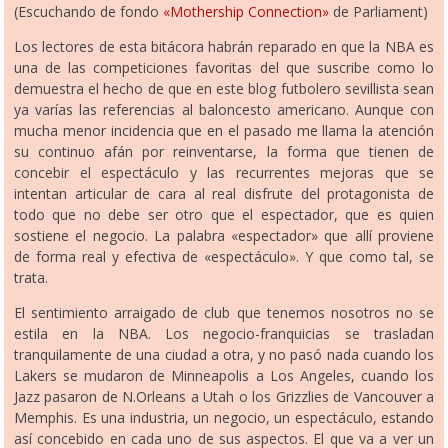
(Escuchando de fondo
«Mothership Connection»
de Parliament)
Los lectores de esta bitácora habrán reparado en que la NBA es
una de las competiciones favoritas del que suscribe como lo
demuestra el hecho de que en este blog futbolero sevillista sean
ya varías las referencias al baloncesto americano. Aunque con
mucha menor incidencia que en el pasado me llama la atención
su continuo afán por reinventarse, la forma que tienen de
concebir el espectáculo y las recurrentes mejoras que se
intentan articular de cara al real disfrute del protagonista de
todo que no debe ser otro que el espectador, que es quien
sostiene el negocio. La palabra «espectador» que allí proviene
de forma real y efectiva de «espectáculo». Y que como tal, se
trata.
El sentimiento arraigado de club que tenemos nosotros no se
estila en la NBA. Los negocio-franquicias se trasladan
tranquilamente de una ciudad a otra, y no pasó nada cuando los
Lakers se mudaron de Minneapolis a Los Angeles, cuando los
Jazz pasaron de N.Orleans a Utah o los Grizzlies de Vancouver a
Memphis. Es una industria, un negocio, un espectáculo, estando
así concebido en cada uno de sus aspectos. El que va a ver un