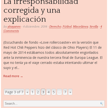
La irresponsabilidad
corregida y una
explicación
by
alvayanes
• 4 diciembre, 2014 •
Derecho
,
Fútbol
,
Miscelánea
,
Sevilla
•
4
Comments
(Escuchando de fondo «Love rollercoaster» en la versión que
Red Hot Chili Peppers hizo del clásico de Ohio Players) El 11 de
mayo de 2014 estábamos todos absolutamente engorilados
ante la inminencia de nuestra tercera final de Europa League. El
que no tenía ya el viaje cerrado estaba intentando ultimar el
suyo y el...
Read more →
Page 3 of 7
«
1
2
3
4
5
…
7
»
Page navigation
Search for: