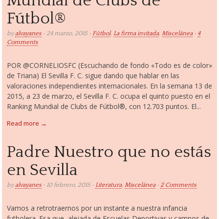
Mundial de Clubs de
Fútbol®
by
alvayanes
• 24 marzo, 2015 •
Fútbol
,
La firma invitada
,
Miscelánea
•
4
Comments
POR @CORNELIOSFC (Escuchando de fondo «Todo es de color»
de Triana) El Sevilla F. C. sigue dando que hablar en las
valoraciones independientes internacionales. En la semana 13 de
2015, a 23 de marzo, el Sevilla F. C. ocupa el quinto puesto en el
Ranking Mundial de Clubs de Fútbol®, con 12.703 puntos. El...
Read more →
Padre Nuestro que no estás
en Sevilla
by
alvayanes
• 10 febrero, 2015 •
Literatura
,
Miscelánea
•
2 Comments
Vamos a retrotraernos por un instante a nuestra infancia
futbolera. Esa que, alejada de Escuelas Deportivas y campos de