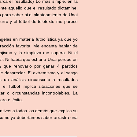
rca el resultado) Lo más simple, en la
te aquello que el resultado dictamine.
o para saber si el planteamiento de Unai
burro y el fútbol de teletexto me parece
geles en materia futbolística ya que yo
racción favorita. Me encanta hablar de
tajismo y la simpleza me supera. Ni el
ar. Ni había que echar a Unai porque en
ía que renovarlo por ganar 4 partidos
de despreciar. El extremismo y el sesgo
 un análisis circunscrito a resultados
el fútbol implica situaciones que se
r o circunstancias incontrolables. La
ra el éxito.
intivos a todos los demás que explica su
, como ya deberíamos saber arrastra una