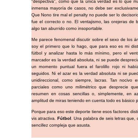
“despectiva”, como que la única verdad es lo que ma
inmensa mayoría de casos, no debe ser exclusivamen
Que Nono tire mal el penalty no puede ser lo decisori
fue el correcto o no. El ventajismo, las orejeras de 
algo tan aburrido como insoportable.
Me parece fenomenal discutir sobre el sexo de los án
soy el primero que lo hago, que para eso es mi dist
fútbol y analizar hasta lo más mínimo, pero el ven
marcador es la verdad absoluta, ni se puede despreci
un momento puntual fuera el farolillo rojo ni hab
seguidos. Ni el azar es la verdad absoluta ni se pue
unidireccional, como siempre, lacras. Tan nocivo es
parciales como uno milimétrico que desprecie que 
resumen en cosas sencillas o, simplemente, en aza
amplitud de miras teniendo en cuenta todo es básico pa
Porque para eso este deporte tiene esos factores dist
vis atractiva
.
Fútbol
. Una palabra de seis letras que
sencillez compleja que asusta.