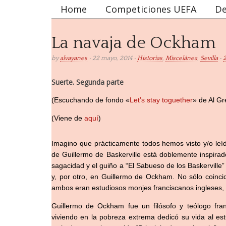
Home
Competiciones UEFA
De
Main menu
La navaja de Ockham
by
alvayanes
• 22 mayo, 2014 •
Historias
,
Miscelánea
,
Sevilla
•
Suerte. Segunda parte
(Escuchando de fondo «
Let’s stay toguether
» de Al Gr
(Viene de
aquí
)
Imagino que prácticamente todos hemos visto y/o leí
de Guillermo de Baskerville está doblemente inspira
sagacidad y el guiño a “El Sabueso de los Baskerville”
y, por otro, en Guillermo de Ockham. No sólo coinci
ambos eran estudiosos monjes franciscanos ingleses, na
Guillermo de Ockham fue un filósofo y teólogo fra
viviendo en la pobreza extrema dedicó su vida al estu