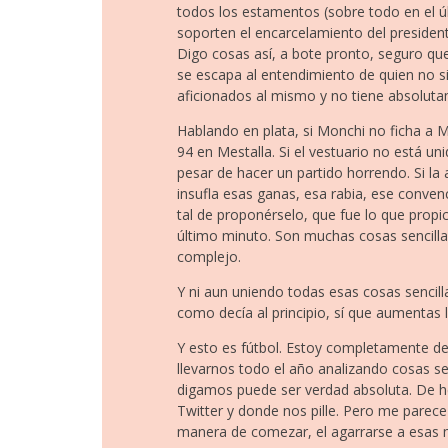
todos los estamentos (sobre todo en el úl
soporten el encarcelamiento del presiden
Digo cosas así, a bote pronto, seguro que
se escapa al entendimiento de quien no s
aficionados al mismo y no tiene absoluta
Hablando en plata, si Monchi no ficha a 
94 en Mestalla. Si el vestuario no está un
pesar de hacer un partido horrendo. Si la 
insufla esas ganas, esa rabia, ese conve
tal de proponérselo, que fue lo que propi
último minuto. Son muchas cosas sencilla
complejo.
Y ni aun uniendo todas esas cosas sencilla
como decía al principio, sí que aumentas 
Y esto es fútbol. Estoy completamente d
llevarnos todo el año analizando cosas se
digamos puede ser verdad absoluta. De h
Twitter y donde nos pille. Pero me parec
manera de comezar, el agarrarse a esas m