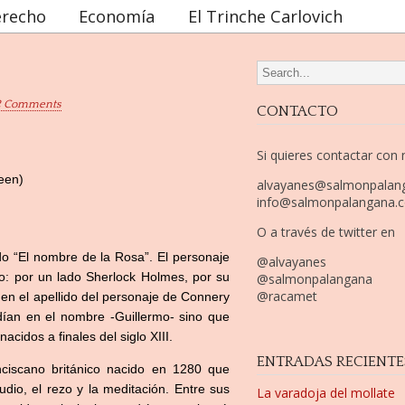
recho
Economía
El Trinche Carlovich
Search for:
2 Comments
CONTACTO
Si quieres contactar con
een)
alvayanes@salmonpalan
info@salmonpalangana.
O a través de twitter en
do “El nombre de la Rosa”. El personaje
@alvayanes
do: por un lado Sherlock Holmes, por su
@salmonpalangana
@racamet
 en el apellido del personaje de Connery
dían en el nombre -Guillermo- sino que
cidos a finales del siglo XIII.
ENTRADAS RECIENTE
nciscano británico nacido en 1280 que
dio, el rezo y la meditación. Entre sus
La varadoja del mollate