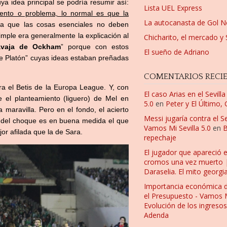
ya idea principal se podría resumir así:
Lista UEL Express
iento o problema, lo normal es que la
La autocanasta de Gol N
a que las cosas esenciales no deben
imple era generalmente la explicación al
Chicharito, el mercado y 
avaja de Ockham
” porque con estos
El sueño de Adriano
de Platón” cuyas ideas estaban preñadas
COMENTARIOS RECI
ra el Betis de la Europa League. Y, con
El caso Arias en el Sevill
 el planteamiento (liguero) de Mel en
5.0
en
Peter y El Último,
maravilla. Pero en el fondo, el acierto
Messi jugaría contra el Se
io del choque es en buena medida el que
Vamos Mi Sevilla 5.0
en
B
r afilada que la de Sara.
repechaje
El jugador que apareció 
cromos una vez muerto | F
Daraselia. El mito georgi
Importancia económica 
el Presupuesto - Vamos Mi
Evolución de los ingresos
Adenda