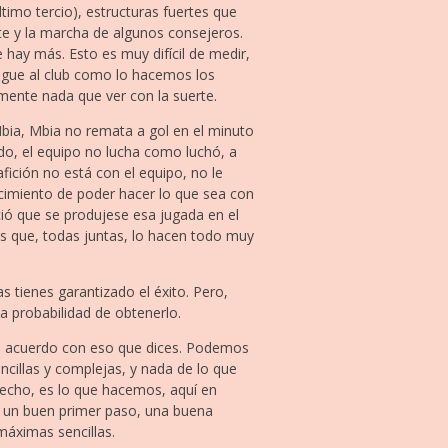
timo tercio), estructuras fuertes que
te y la marcha de algunos consejeros.
 hay más. Esto es muy difícil de medir,
igue al club como lo hacemos los
mente nada que ver con la suerte.
Mbia, Mbia no remata a gol en el minuto
ido, el equipo no lucha como luchó, a
afición no está con el equipo, no le
ncimiento de poder hacer lo que sea con
ció que se produjese esa jugada en el
s que, todas juntas, lo hacen todo muy
s tienes garantizado el éxito. Pero,
la probabilidad de obtenerlo.
e acuerdo con eso que dices. Podemos
ncillas y complejas, y nada de lo que
echo, es lo que hacemos, aquí en
e un buen primer paso, una buena
áximas sencillas.