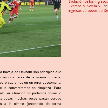
Evolución de los ingresos
- Vamos Mi Sevilla 5.0
e
ingresos europeos del Sev
y la navaja de Ockham son principios que
an las dos caras de la misma moneda.
, pero caeremos en un error descomunal
e la convertiremos en simpleza. Para
ualquier situación no podemos obviar lo
las cosas muchas veces pasan porque
iva a lo simple (entendido de forma