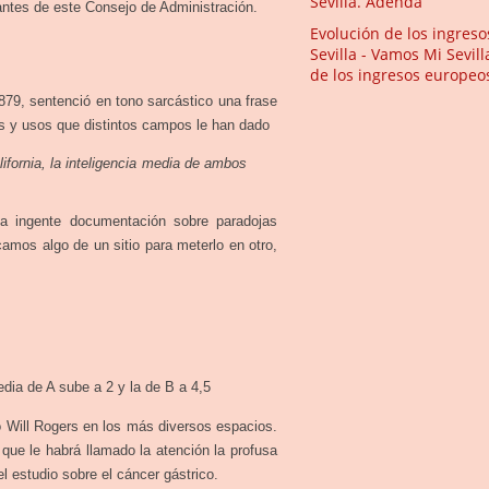
Sevilla. Adenda
tantes de este Consejo de Administración.
Evolución de los ingres
Sevilla - Vamos Mi Sevill
de los ingresos europeos
879, sentenció en tono sarcástico una frase
nes y usos que distintos campos le han dado
fornia, la inteligencia media de ambos
a ingente documentación sobre paradojas
camos algo de un sitio para meterlo en otro,
dia de A sube a 2 y la de B a 4,5
o Will Rogers en los más diversos espacios.
que le habrá llamado la atención la profusa
l estudio sobre el cáncer gástrico.