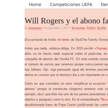
Home
Competiciones UEFA
De
Main menu
Will Rogers y el abono fa
by
alvayanes
• 4 septiembre, 2017 •
Economía
,
Fútbol
,
Sevilla
(Escuchando de fondo «
In time
» de Sly&The Family Stone)
Antes que nada, nobleza obliga. En 2015 escribí «
Truman,
años no he hecho nada especial sobre el particular, en
campaña de abonos del Sevilla FC. En este sentido comie
el número de socios que tenemos porque nunca pensé que
hay billetes. Ojo: sigo pensando igual del erróneo procede
deriva en concluir que el destrozo iba a ser importante en 
Cierto es que considero un error simplificar la ecuaci
abonos” porque el mentecato silogismo extremo solo co
ejemplo, decir que Alés fue uno de los peores presidentes (
objetivo y pazguato como lo otro. En el extraordinario
“No s
desafortunada frase de Pepe Castro justificando las cont