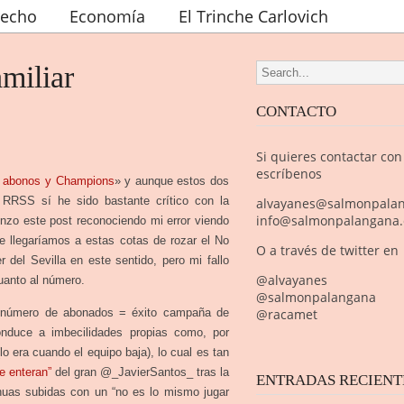
recho
Economía
El Trinche Carlovich
miliar
Search for:
CONTACTO
Si quieres contactar con
escríbenos
 abonos y Champions
» y aunque estos dos
 RRSS sí he sido bastante crítico con la
alvayanes@salmonpala
info@salmonpalangana
nzo este post reconociendo mi error viendo
 llegaríamos a estas cotas de rozar el No
O a través de twitter en
r del Sevilla en este sentido, pero mi fallo
@alvayanes
cuanto al número.
@salmonpalangana
ón “número de abonados = éxito campaña de
@racamet
nduce a imbecilidades propias como, por
lo era cuando el equipo baja), lo cual es tan
e enteran”
del gran @_JavierSantos_ tras la
ENTRADAS RECIENT
inuas subidas con un “no es lo mismo jugar