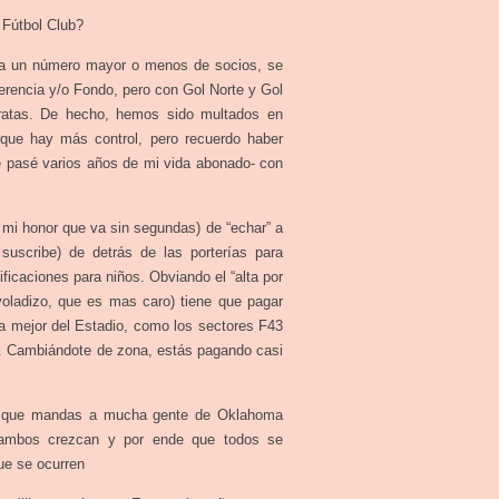
 Fútbol Club?
era un número mayor o menos de socios, se
ferencia y/o Fondo, pero con Gol Norte y Gol
ratas. De hecho, hemos sido multados en
rque hay más control, pero recuerdo haber
e pasé varios años de mi vida abonado- con
or mi honor que va sin segundas) de “echar” a
uscribe) de detrás de las porterías para
ificaciones para niños. Obviando el “alta por
voladizo, que es mas caro) tiene que pagar
a mejor del Estadio, como los sectores F43
5). Cambiándote de zona, estás pagando casi
a que mandas a mucha gente de Oklahoma
e ambos crezcan y por ende que todos se
ue se ocurren