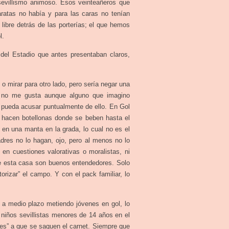
sevillismo animoso. Esos veinteañeros que
ratas no había y para las caras no tenían
libre detrás de las porterías; el que hemos
l.
 del Estadio que antes presentaban claros,
 o mirar para otro lado, pero sería negar una
ue no me gusta aunque alguno que imagino
 pueda acusar puntualmente de ello. En Gol
 hacen botellonas donde se beben hasta el
en una manta en la grada, lo cual no es el
dres no lo hagan, ojo, pero al menos no lo
en cuestiones valorativas o moralistas, ni
e esta casa son buenos entendedores. Solo
orizar” el campo. Y con el pack familiar, lo
o a medio plazo metiendo jóvenes en gol, lo
s niños sevillistas menores de 14 años en el
ces” a que se saquen el carnet. Siempre que