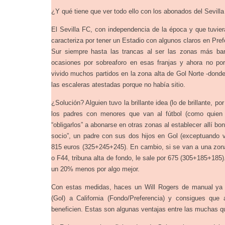
¿Y qué tiene que ver todo ello con los abonados del Sevilla
El Sevilla FC, con independencia de la época y que tuvi
caracteriza por tener un Estadio con algunos claros en Pre
Sur siempre hasta las trancas al ser las zonas más ba
ocasiones por sobreaforo en esas franjas y ahora no po
vivido muchos partidos en la zona alta de Gol Norte -dond
las escaleras atestadas porque no había sitio.
¿Solución? Alguien tuvo la brillante idea (lo de brillante, p
los padres con menores que van al fútbol (como quien s
“obligarlos” a abonarse en otras zonas al establecer allí bon
socio”, un padre con sus dos hijos en Gol (exceptuando 
815 euros (325+245+245). En cambio, si se van a una zon
o F44, tribuna alta de fondo, le sale por 675 (305+185+18
un 20% menos por algo mejor.
Con estas medidas, haces un Will Rogers de manual y
(Gol) a California (Fondo/Preferencia) y consigues qu
beneficien. Estas son algunas ventajas entre las muchas q