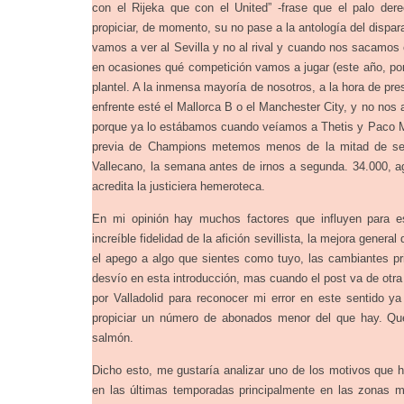
con el Rijeka que con el United” -frase que el palo der
propiciar, de momento, su no pase a la antología del dispar
vamos a ver al Sevilla y no al rival y cuando nos sacamos
en ocasiones qué competición vamos a jugar (este año, por
plantel. A la inmensa mayoría de nosotros, a la hora de pre
enfrente esté el Mallorca B o el Manchester City, y no no
porque ya lo estábamos cuando veíamos a Thetis y Paco M
previa de Champions metemos menos de la mitad de sevi
Vallecano, la semana antes de irnos a segunda. 34.000,
acredita la justiciera hemeroteca.
En mi opinión hay muchos factores que influyen para e
increíble fidelidad de la afición sevillista, la mejora genera
el apego a algo que sientes como tuyo, las cambiantes p
desvío en esta introducción, mas cuando el post va de otr
por Valladolid para reconocer mi error en este sentido y
propiciar un número de abonados menor del que hay. Que
salmón.
Dicho esto, me gustaría analizar uno de los motivos que
en las últimas temporadas principalmente en las zonas 