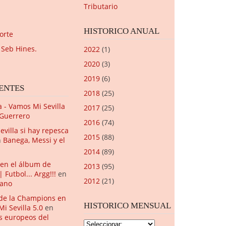
Tributario
HISTORICO ANUAL
orte
 Seb Hines.
2022
(1)
2020
(3)
2019
(6)
ENTES
2018
(25)
la - Vamos Mi Sevilla
2017
(25)
 Guerrero
2016
(74)
evilla si hay repesca
2015
(88)
n
Banega, Messi y el
2014
(89)
 en el álbum de
2013
(95)
Futbol... Argg!!!
en
2012
(21)
iano
de la Champions en
HISTORICO MENSUAL
i Sevilla 5.0
en
os europeos del