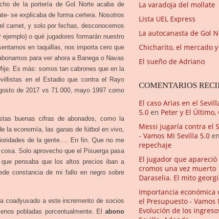
La varadoja del mollate
echo de la portería de Gol Norte acaba de
ate- se explicaba de forma certera. Nosotros
Lista UEL Express
 el carnet, y solo por fechas, desconocemos
La autocanasta de Gol N
 ejemplo) o qué jugadores formarán nuestro
Chicharito, el mercado y
sentarnos en taquillas, nos importa cero que
s abonamos para ver ahora a Banega o Navas
El sueño de Adriano
ije. Es más: somos tan cabrones que en la
llistas en el Estadio que contra el Rayo
COMENTARIOS RECI
 agosto de 2017 vs 71.000, mayo 1997 como
El caso Arias en el Sevil
5.0
en
Peter y El Último,
stas buenas cifras de abonados, como la
Messi jugaría contra el S
l de la economía, las ganas de fútbol en vivo,
- Vamos Mi Sevilla 5.0
e
rioridades de la gente…. En fin. Que no me
repechaje
a cosa. Solo aprovecho que el Pisuerga pasa
El jugador que apareció
a que pensaba que los altos precios iban a
cromos una vez muerto | 
de constancia de mi fallo en negro sobre
Daraselia. El mito georg
Importancia económica 
el Presupuesto - Vamos M
 ha coadyuvado a este incremento de socios
Evolución de los ingres
menos pobladas porcentualmente. El
abono