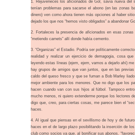
1. Rejuveneces los aficionados de Gol, savia nueva del 
tenían problemas para sacarse el abono (en las zonas ba
dinero) ven como ahora tienen más opciones al haber sitio 
dejado los que nos “hemos visto obligados” a abandonar Go
2. Fortaleces la presencia de aficionados en esas zonas
“metiendo carnets” allí donde había cemento.
3. “Organizas” el Estadio. Podría ser políticamente correcto
realidad y realizar un ejercicio de demagogia, cosa q
leyendo estas líneas (ejem, ejem, vamos a dejarlo ahí) me
hay grupos de amigos que van juntos, que en las previas
caldo del queso fresco y que se fuman a Bob Marley liado 
mejor ambiente para los menores. Que no digo que los pa
hacen cuando van con sus hijos al fútbol. Tampoco entro 
mucho menos, ni quiero extenderme porque los lectores d
digo que, creo, para ciertas cosas, me parece bien el “sect
haces.
4. Al igual que piensas en el sevillismo de hoy y de futur
haces en el de largo plazo posibilitando la inserción de lo
club como socios ya que, al bonificar sus abonos, “favore