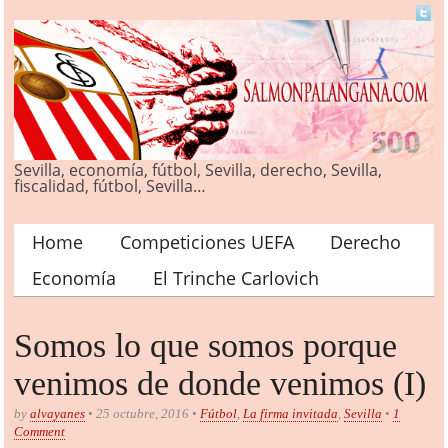
Sevilla, economía, fútbol, Sevilla, derecho, Sevilla,
fiscalidad, fútbol, Sevilla…
Home
Competiciones UEFA
Derecho
Main menu
Economía
El Trinche Carlovich
Somos lo que somos porque
venimos de donde venimos (I)
by
alvayanes
• 25 octubre, 2016 •
Fútbol
,
La firma invitada
,
Sevilla
•
1
Comment