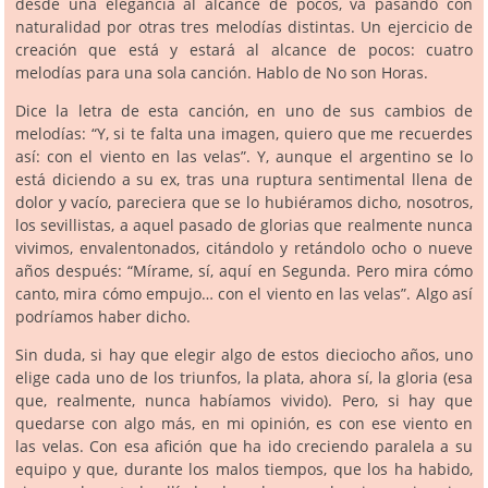
desde una elegancia al alcance de pocos, va pasando con
naturalidad por otras tres melodías distintas. Un ejercicio de
creación que está y estará al alcance de pocos: cuatro
melodías para una sola canción. Hablo de No son Horas.
Dice la letra de esta canción, en uno de sus cambios de
melodías: “Y, si te falta una imagen, quiero que me recuerdes
así: con el viento en las velas”. Y, aunque el argentino se lo
está diciendo a su ex, tras una ruptura sentimental llena de
dolor y vacío, pareciera que se lo hubiéramos dicho, nosotros,
los sevillistas, a aquel pasado de glorias que realmente nunca
vivimos, envalentonados, citándolo y retándolo ocho o nueve
años después: “Mírame, sí, aquí en Segunda. Pero mira cómo
canto, mira cómo empujo… con el viento en las velas”. Algo así
podríamos haber dicho.
Sin duda, si hay que elegir algo de estos dieciocho años, uno
elige cada uno de los triunfos, la plata, ahora sí, la gloria (esa
que, realmente, nunca habíamos vivido). Pero, si hay que
quedarse con algo más, en mi opinión, es con ese viento en
las velas. Con esa afición que ha ido creciendo paralela a su
equipo y que, durante los malos tiempos, que los ha habido,