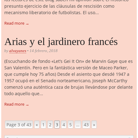
presunto ejercicio de las cláusulas de rescisión como
mecanismo liberatorio de futbolistas. El uso...
Read more →
Arias y el jardinero francés
by
alvayanes
• 14 febrero, 2018
(Escuchando de fondo «Let’s Gei It On» de Marvin Gaye que es
San Valentín. Pero en la fantástica versión de Maceo Parker,
que cumple hoy 75 años) Desde el asiento que desdé 1947 a
1957 ocupó en el Senado norteamericano, Joseph McCarthy
comenzó una auténtica caza de brujas llevándose por delante
todo aquello que...
Read more →
Page 3 of 43
«
1
2
3
4
5
…
43
»
Page navigation