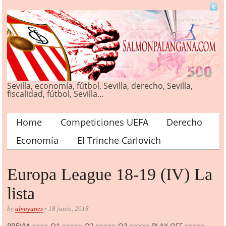
Sevilla, economía, fútbol, Sevilla, derecho, Sevilla,
fiscalidad, fútbol, Sevilla…
Home
Competiciones UEFA
Derecho
Main menu
Economía
El Trinche Carlovich
Europa League 18-19 (IV) La
lista
by
alvayanes
• 18 junio, 2018
PREVIA >>>> Q1 >>>>> Q2 >>>>> Q3 >>>>> PLAY OFF >>>>>