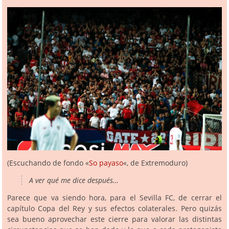
(Escuchando de fondo «
So payaso
«, de Extremoduro)
A ver qué me dice después…
Parece que va siendo hora, para el Sevilla FC, de cerrar el
capítulo Copa del Rey y sus efectos colaterales. Pero quizás
sea bueno aprovechar este cierre para valorar las distintas