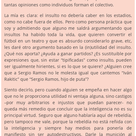
tantas opiniones como individuos forman el colectivo.
La mía es clara: el insulto no debería caber en los estadios,
como no cabe fuera de ellos. Pero como persona práctica que
soy y admitiendo que alguno me saldrá argumentando que
insultos ha habido toda la vida, que quieren convertir el
fútbol en un teatro y que es absurdo considerarlo grave, etc,
les daré otro argumento basado en la (in)utilidad del insulto.
¿Qué nos aporta? ¿Ayuda a ganar partidos? ¿Es sustituible por
expresiones que, sin estar “tipificadas” como insulto, pueden
ser igualmente hirientes, si es lo que se quiere? ¿Alguien cree
que a Sergio Ramos no le molesta igual que cantemos “Iván
Rakitic” que “Sergio Ramos, hijo de puta”?
Siento decirlo, pero cuando alguien se empeña en hacer algo
que no le proporciona utilidad ni ventaja alguna, sino castigos
–por muy arbitrarios e injustos que puedan parecer- no
queda más remedio que concluir que la inteligencia no es su
principal virtud. Seguro que alguno hablaría aquí de rebeldía,
pero tampoco me vale, porque la rebeldía no está reñida con
la inteligencia y siempre hay medios para ponerla de
manifiesto sin ser autodestructivos. Darle la munición al