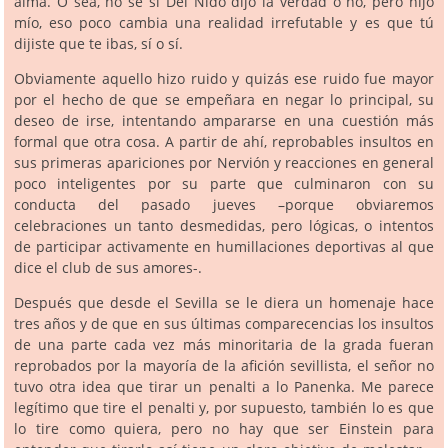
alma. O sea, no sé si Del Nido dijo la verdad o no, pero hijo
mío, eso poco cambia una realidad irrefutable y es que tú
dijiste que te ibas, sí o sí.
Obviamente aquello hizo ruido y quizás ese ruido fue mayor
por el hecho de que se empeñara en negar lo principal, su
deseo de irse, intentando ampararse en una cuestión más
formal que otra cosa. A partir de ahí, reprobables insultos en
sus primeras apariciones por Nervión y reacciones en general
poco inteligentes por su parte que culminaron con su
conducta del pasado jueves –porque obviaremos
celebraciones un tanto desmedidas, pero lógicas, o intentos
de participar activamente en humillaciones deportivas al que
dice el club de sus amores-.
Después que desde el Sevilla se le diera un homenaje hace
tres años y de que en sus últimas comparecencias los insultos
de una parte cada vez más minoritaria de la grada fueran
reprobados por la mayoría de la afición sevillista, el señor no
tuvo otra idea que tirar un penalti a lo Panenka. Me parece
legítimo que tire el penalti y, por supuesto, también lo es que
lo tire como quiera, pero no hay que ser Einstein para