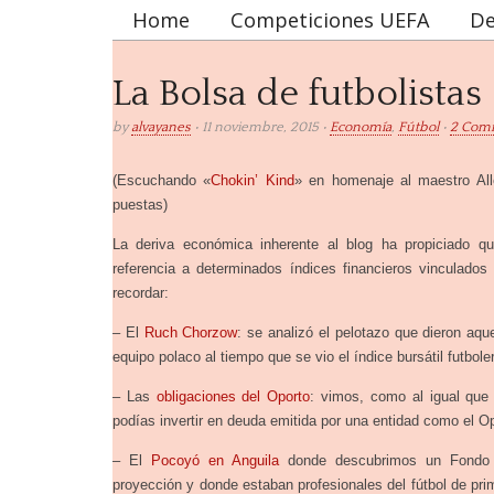
Home
Competiciones UEFA
De
Main menu
La Bolsa de futbolistas
by
alvayanes
• 11 noviembre, 2015 •
Economía
,
Fútbol
•
2 Com
(Escuchando «
Chokin’ Kind
» en homenaje al maestro Alle
puestas)
La deriva económica inherente al blog ha propiciado q
referencia a determinados índices financieros vinculados
recordar:
– El
Ruch Chorzow
: se analizó el pelotazo que dieron aqu
equipo polaco al tiempo que se vio el índice bursátil futbole
– Las
obligaciones del Oporto
: vimos, como al igual que
podías invertir en deuda emitida por una entidad como el Op
– El
Pocoyó en Anguila
donde descubrimos un Fondo de
proyección y donde estaban profesionales del fútbol de prim