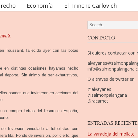
recho
Economía
El Trinche Carlovich
Search for:
ments
CONTACTO
n Toussaint, fallecido ayer con las botas
Si quieres contactar con
alvayanes@salmonpalan
ue en distintas ocasiones hayamos hecho
info@salmonpalangana.
 al deporte. Sin ánimo de ser exhaustivos,
O a través de twitter en
@alvayanes
ellos osados que invirtieran en acciones del
@salmonpalangana
ro.
@racamet
 uno compra Letras del Tesoro en España,
orto.
ENTRADAS RECIENTE
 Inversión vinculado a futbolistas con
La varadoja del mollate
era fila. Fondo de inversión, por cierto, que