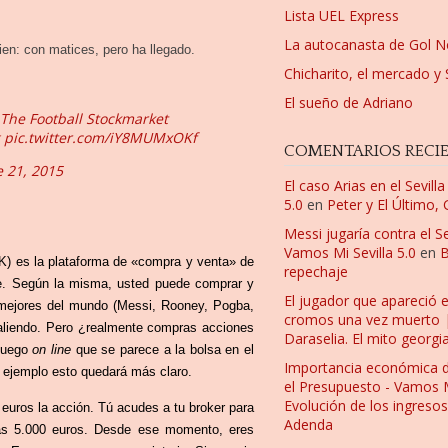
Lista UEL Express
La autocanasta de Gol N
ien: con matices, pero ha llegado.
Chicharito, el mercado y 
El sueño de Adriano
 The Football Stockmarket
pic.twitter.com/iY8MUMxOKf
COMENTARIOS RECI
 21, 2015
El caso Arias en el Sevill
5.0
en
Peter y El Último,
Messi jugaría contra el Se
Vamos Mi Sevilla 5.0
en
B
) es la plataforma de «compra y venta» de
repechaje
ire. Según la misma, usted puede comprar y
El jugador que apareció 
 mejores del mundo (Messi, Rooney, Pogba,
cromos una vez muerto | F
 saliendo. Pero ¿realmente compras acciones
Daraselia. El mito georgi
 juego
on line
que se parece a la bolsa en el
Importancia económica 
 ejemplo esto quedará más claro.
el Presupuesto - Vamos Mi
Evolución de los ingresos
uros la acción. Tú acudes a tu broker para
Adenda
as 5.000 euros. Desde ese momento, eres