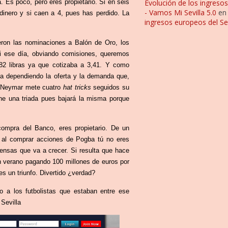
. Es poco, pero eres propietario. Si en seis
Evolución de los ingresos
- Vamos Mi Sevilla 5.0
e
dinero y si caen a 4, pues has perdido. La
ingresos europeos del Sev
eron las nominaciones a Balón de Oro, los
Si ese día, obviando comisiones, queremos
682 libras ya que cotizaba a 3,41. Y como
baja dependiendo la oferta y la demanda que,
si Neymar mete cuatro
hat tricks
seguidos su
iene una triada pues bajará la misma porque
ompra del Banco, eres propietario. De un
, al comprar acciones de Pogba tú no eres
iensas que va a crecer. Si resulta que hace
n verano pagando 100 millones de euros por
es un triunfo. Divertido ¿verdad?
 a los futbolistas que estaban entre ese
Sevilla