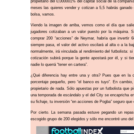
propietario del 0,000001% del capital social de la compañía
meses las quieres vender y cotizan a 5,5 habrás ganado 
bolsa, vamos.
Viendo la imagen de arriba, vemos como el día que sali
jugadores cotizaban a un valor puesto por la máquina. 
comprar 200 “acciones” de Neymar, habría que invertir 
siempre pasa, el valor del activo oscilará al alta o a la 
normalmente, irá vinculada al rendimiento del futbolista: 
cotización subirá porque la gente apostará por él, y si t
nadie lo querrá “tener en cartera”.
¿Qué diferencia hay entre una y otra? Pues que en la c
porcentaje pequeño, pero “el banco es tuyo”. En cambio
propietario de nada. Sólo apuestas por un futbolista que p
una temporada de escándalo y el del City se encapricha e
su fichaje, tu inversión “en acciones de Pogba” seguro que 
Por cierto. La semana pasada estuve pegando un repaso
escogido grupo de 200 elegidos y sólo me encontré uno del 