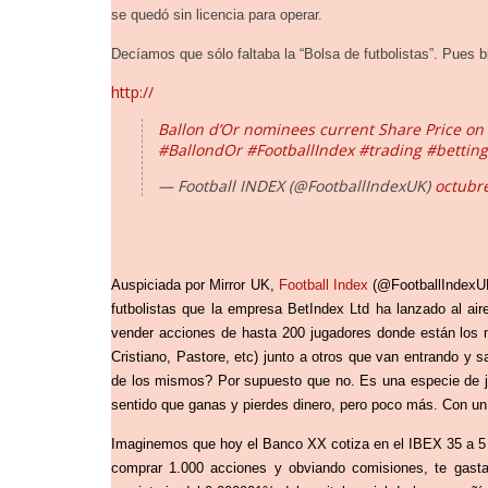
se quedó sin licencia para operar.
Decíamos que sólo faltaba la “Bolsa de futbolistas”. Pues b
http://
Ballon d’Or nominees current Share Price on
#BallondOr
#FootballIndex
#trading
#betting
— Football INDEX (@FootballIndexUK)
octubre
Auspiciada por Mirror UK,
Football Index
(@FootballIndexUK
futbolistas que la empresa BetIndex Ltd ha lanzado al a
vender acciones de hasta 200 jugadores donde están los
Cristiano, Pastore, etc) junto a otros que van entrando y
de los mismos? Por supuesto que no. Es una especie de
sentido que ganas y pierdes dinero, pero poco más. Con un
Imaginemos que hoy el Banco XX cotiza en el IBEX 35 a 5 e
comprar 1.000 acciones y obviando comisiones, te gast