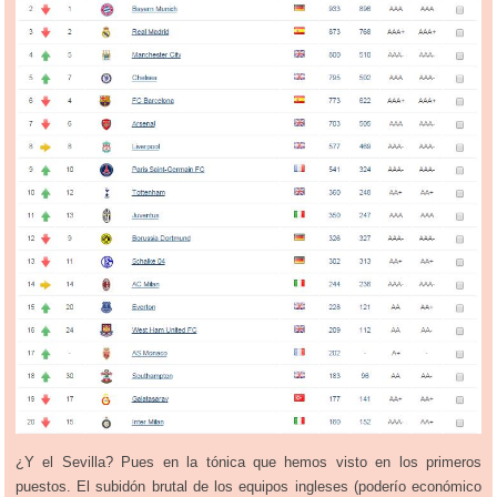
¿Y el Sevilla? Pues en la tónica que hemos visto en los primeros
puestos. El subidón brutal de los equipos ingleses (poderío económico