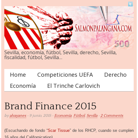
Sevilla, economía, fútbol, Sevilla, derecho, Sevilla,
fiscalidad, fútbol, Sevilla…
Home
Competiciones UEFA
Derecho
Main menu
Economía
El Trinche Carlovich
Brand Finance 2015
by
alvayanes
• 9 junio, 2015 •
Economía
,
Fútbol
,
Sevilla
•
2 Comments
(Escuchando de fondo “
Scar Tissue
” de los RHCP, cuando se cumplen
16 años del Californication)